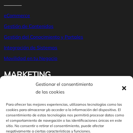
eCommerce
Gestión de Contenidos
Gestión del Conocimiento y Portales
Integración de Sistemas
Movilidad en tu Negocio
MARKETING
Gestionar el consentimiento
de las cookies
Auditor
ía
Posicionamiento SEO
Para ofrecer las mejores experiencias, utilizamos tecnologías como las
cookies para almacenar y/o acceder a la información del dispositivo. El
Publicidad en buscadores
consentimiento de estas tecnologías nos permitirá procesar datos como
el comportamiento de navegación o las identificaciones únicas en este
Marketing en contenidos
sitio. No consentir o retirar el consentimiento, puede afectar
negativamente a ciertas características y funciones.