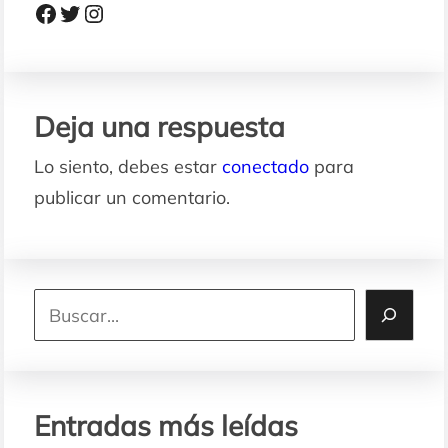
Facebook
Twitter
Instagram
Deja una respuesta
Lo siento, debes estar
conectado
para
publicar un comentario.
S
e
a
r
Entradas más leídas
c