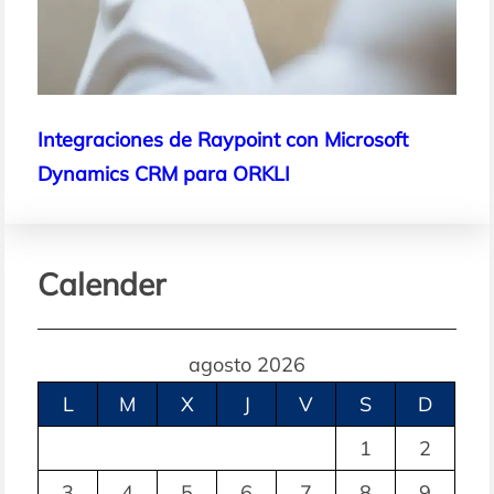
Integraciones de Raypoint con Microsoft
Dynamics CRM para ORKLI
Calender
agosto 2026
L
M
X
J
V
S
D
1
2
3
4
5
6
7
8
9