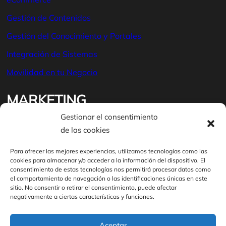
Gestión de Contenidos
Gestión del Conocimiento y Portales
Integración de Sistemas
Movilidad en tu Negocio
MARKETING
Gestionar el consentimiento
de las cookies
Auditor
ía
Posicionamiento SEO
Para ofrecer las mejores experiencias, utilizamos tecnologías como las
cookies para almacenar y/o acceder a la información del dispositivo. El
Publicidad en buscadores
consentimiento de estas tecnologías nos permitirá procesar datos como
el comportamiento de navegación o las identificaciones únicas en este
Marketing en contenidos
sitio. No consentir o retirar el consentimiento, puede afectar
negativamente a ciertas características y funciones.
Analítica web
Aceptar